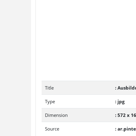
Title
: Ausbil
Type
: jpg
Dimension
: 572 x 1
Source
: ar.pint