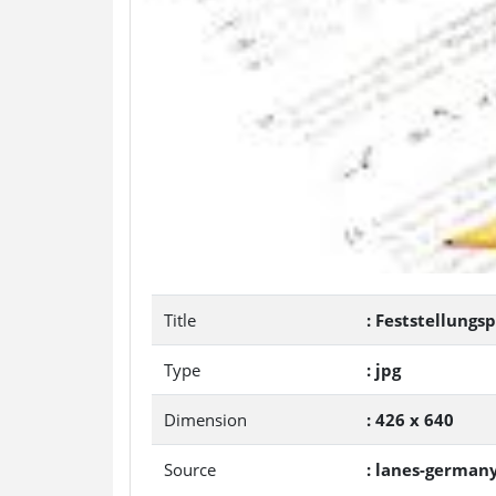
Title
: Feststellungs
Type
: jpg
Dimension
: 426 x 640
Source
: lanes-german