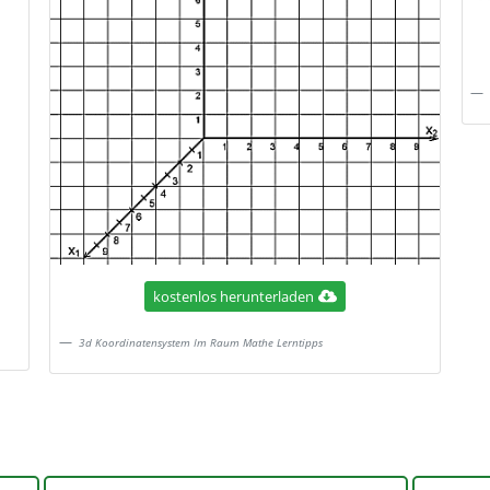
kostenlos herunterladen
3d Koordinatensystem Im Raum Mathe Lerntipps