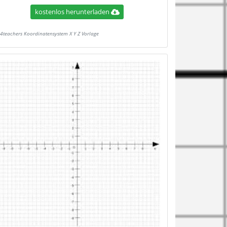
kostenlos herunterladen
4teachers Koordinatensystem X Y Z Vorlage