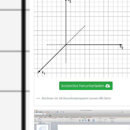
kostenlos herunterladen
Zeichnen Im 3d Koordinatensystem Lernen Mit Serlo