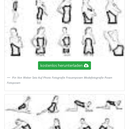
kostenlos herunterladen
Pin Von Weber Setz Auf Photo Fotografie Frauenposen Modefotografie Posen
Fotoposen