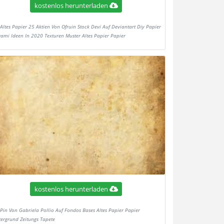
kostenlos herunterladen
Altes Papier 25 Aktien Von Ofruin Stock Devi Auf Deviantart Diy Papier
gami Ideen In 2020 Texturen Muster Altes Papier Papier
kostenlos herunterladen
Pin Von Gabriela Pollio Auf Fondos Bases Altes Papier Papier
tergrund Zeitungs Tapete