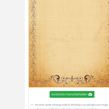
kostenlos herunterladen
Hochzeit Spitze Hintergrundbild Wedding Lace Background Image