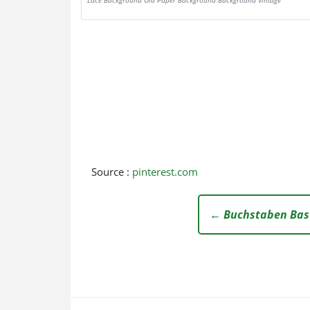
Lace Background Old Paper Background Background Vintage
Source :
pinterest.com
← Buchstaben Bast