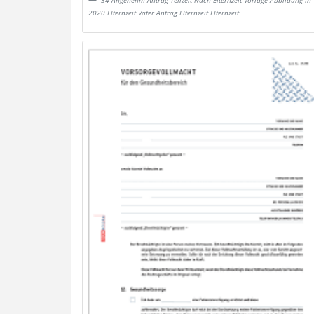
34 Angenehm Antrag Teilzeit Nach Elternzeit Vorlage Abbildung In
2020 Elternzeit Vater Antrag Elternzeit Elternzeit