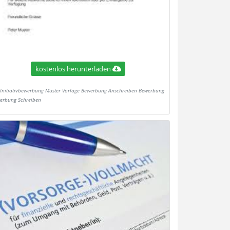
kostenlos herunterladen
Initiativbewerbung Muster Vorlage Bewerbung Anschreiben Bewerbung
erbung Schreiben