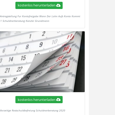
kostenlos herunterladen
Antragstellung Fur Kontofreigabe Wenn Der Lohn Aufs Konto Kommt
l 1 Schuldnerberatung Kanzlei Grundmann
kostenlos herunterladen
Vorzeitige Restschuldbefreiung Schuldnerberatung 2020