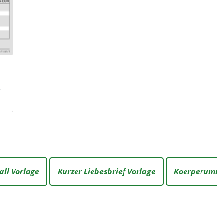
g
ll Vorlage
Kurzer Liebesbrief Vorlage
Koerperumr