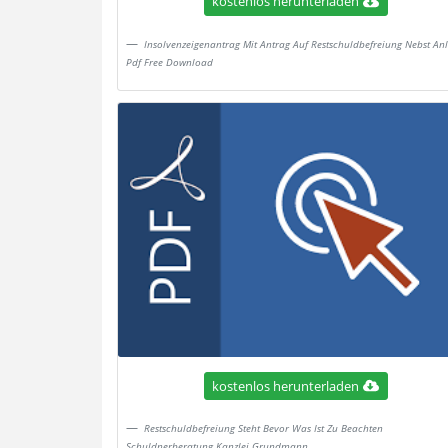
kostenlos herunterladen
Insolvenzeigenantrag Mit Antrag Auf Restschuldbefreiung Nebst An
Pdf Free Download
kostenlos herunterladen
Restschuldbefreiung Steht Bevor Was Ist Zu Beachten
Schuldnerberatung Kanzlei Grundmann