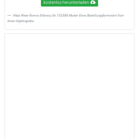
kostenlos herunterladen
Https Www Nomos Elibrary De 155388 Muster Eines Bestellungsformulars Fuer
Einen Gefahrgutba