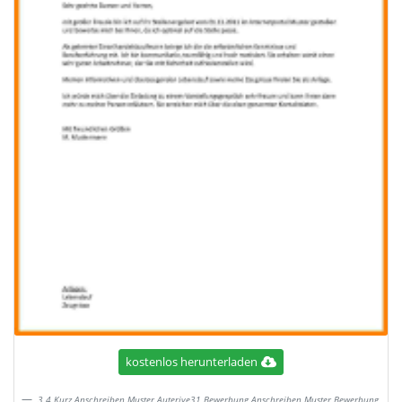
kostenlos herunterladen
3 4 Kurz Anschreiben Muster Auterive31 Bewerbung Anschreiben Muster Bewerbung