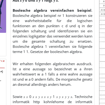
Aus 𝑥 𝑦 0 und 𝑥 𝑦 1 folgt 𝑦 𝑥.
Boolesche algebra vereinfachen beispiel
.
Boolesche algebra beispiel nr 1 konstruieren sie
eine wahrheitstabelle für die logischen
funktionen an den punkten c d und q in der
folgenden schaltung und identifizieren sie ein
einzelnes logikgatter das verwendet werden kann
um die gesamte schaltung zu ersetzen.
Boolesche algebra 1 vereinfachen sie folgende
terme 1 1. Gesetze der booleschen algebra.
Wir erhalten folgenden algebraischen ausdruck.
Ist a eine aussage so bezeichnet w a ihren
wahrheitswert w a 1 falls a eine wahre aussage
ist und w a 0 andern falls. De morgansche gesetz
an diesmal allerdings anders herum.
Sowie 𝑥 𝑥 0 𝑥 𝑥 𝑦 𝑥 𝑥 𝑥 𝑦 1 𝑥 𝑦 𝑥 𝑦 𝑦 𝑥. Technische
informatik http kohnlehome de informatik