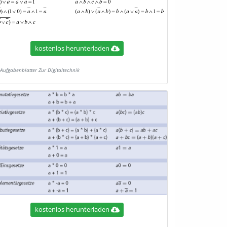
kostenlos herunterladen
Aufgabenblatter Zur Digitaltechnik
kostenlos herunterladen