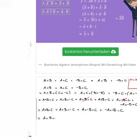
kostenlos herunterladen
Boolesche Algebra Vereinfachen Beispiel Mit Darstellung Mit Video