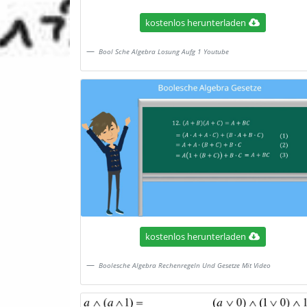
kostenlos herunterladen
Bool Sche Algebra Losung Aufg 1 Youtube
kostenlos herunterladen
Boolesche Algebra Rechenregeln Und Gesetze Mit Video