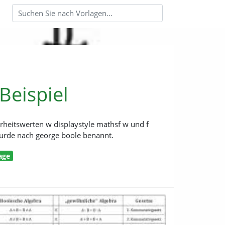
Beispiel
rheitswerten w displaystyle mathsf w und f
 wurde nach george boole benannt.
age