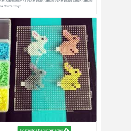
inen Kinderfinger Ko Perler Bead Patterns Perler Beads Easter Patterns
a Beads Design
kostenlos herunterladen