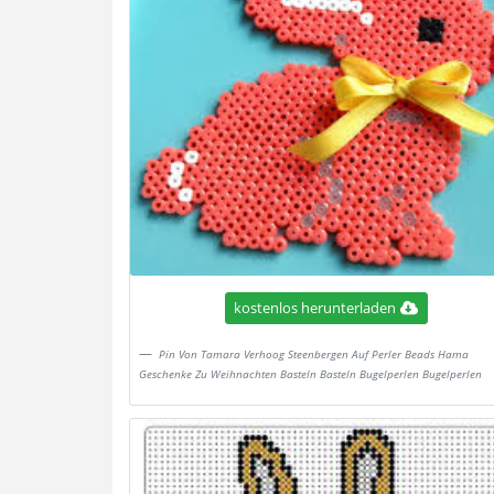
kostenlos herunterladen
Pin Von Tamara Verhoog Steenbergen Auf Perler Beads Hama
Geschenke Zu Weihnachten Basteln Basteln Bugelperlen Bugelperlen