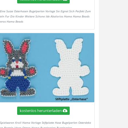
Eine Susse Osterhasen Bugelperlen Vorlage Sie Eignet Sich Perfekt Zum
teln Fur Die Kinder Weitere Schone Ide Abalorios Hama Hama Beads
veros Hama Beads
kostenlos herunterladen
Spielwaren Kroll Hama Vorlage Stiftplatte Hase Bugelperlen Osterdeko
ern Basteln Ideen Ostern Hama Bugelperlen Bugelperlen