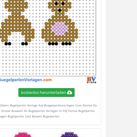
kostenlos herunterladen
Ostern Bugelperlen Vorlage Auf Buegelperlenvorlagen Com Kannst Du
e Grosse Auswahl An Bugelperlen Vorlagen In Pdf Forma Bugelperlen
lagen Bugelperlen Und Basteln Bugelperlen