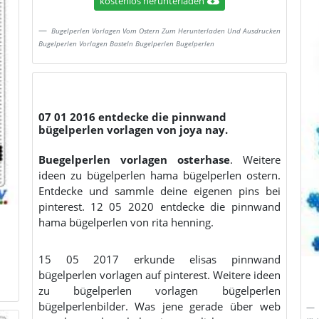
kostenlos herunterladen
Bugelperlen Vorlagen Vom Ostern Zum Herunterladen Und Ausdrucken
Bugelperlen Vorlagen Basteln Bugelperlen Bugelperlen
07 01 2016 entdecke die pinnwand
bügelperlen vorlagen von joya nay.
Buegelperlen vorlagen osterhase
. Weitere
ideen zu bügelperlen hama bügelperlen ostern.
Entdecke und sammle deine eigenen pins bei
pinterest. 12 05 2020 entdecke die pinnwand
hama bügelperlen von rita henning.
15 05 2017 erkunde elisas pinnwand
bügelperlen vorlagen auf pinterest. Weitere ideen
zu bügelperlen vorlagen bügelperlen
bügelperlenbilder. Was jene gerade über web