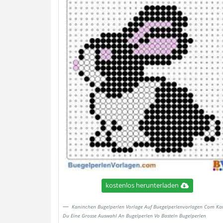
kostenlos herunterladen
Kaninchen Bugelperlen Vorlage Auf Buegelperlenvorlagen Com Ka
Du Eine Grosse Auswahl An Bugelperlen Vo Basteln Bugelperlen