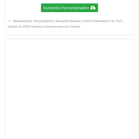
kostenlos herunterladen
Physikalische Trennverfahren Kompakt Handout Unterrichtsmaterial Im Fach
Chemie In 2020 Handout Chemieunterricht Chemie