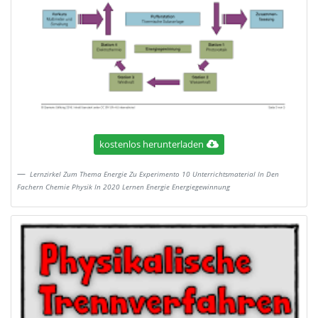
kostenlos herunterladen
Lernzirkel Zum Thema Energie Zu Experimento 10 Unterrichtsmaterial In Den
Fachern Chemie Physik In 2020 Lernen Energie Energiegewinnung