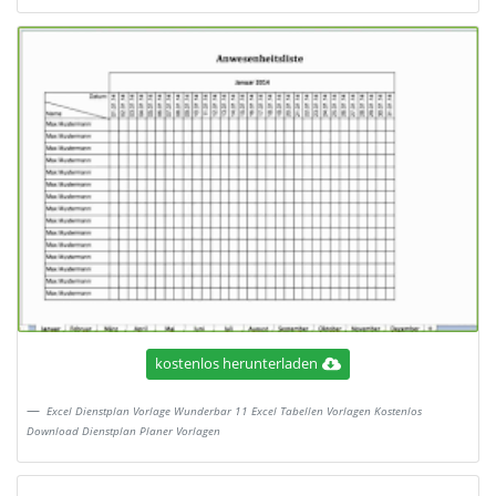
kostenlos herunterladen
Excel Dienstplan Vorlage Wunderbar 11 Excel Tabellen Vorlagen Kostenlos
Download Dienstplan Planer Vorlagen