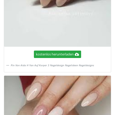
kostenlos herunterladen
Pin Von Aida H Yan Auf Korper 3 Nageldesign Nagelideen Nageldesigns