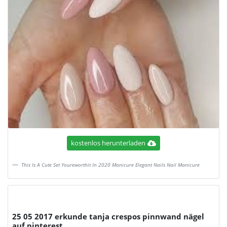
kostenlos herunterladen
This Is A Cute Set Youreworthit In 2020 Manicure Elegant Nails Nail Manicure
25 05 2017 erkunde tanja crespos pinnwand nägel
auf pinterest.