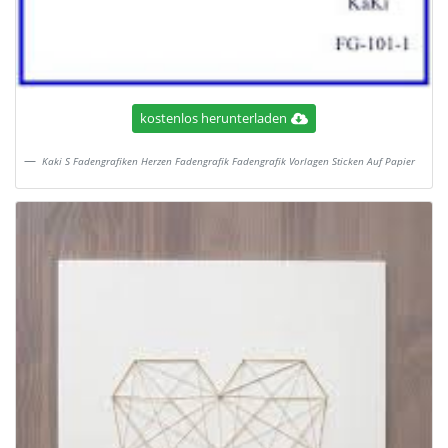
kostenlos herunterladen
Kaki S Fadengrafiken Herzen Fadengrafik Fadengrafik Vorlagen Sticken Auf Papier