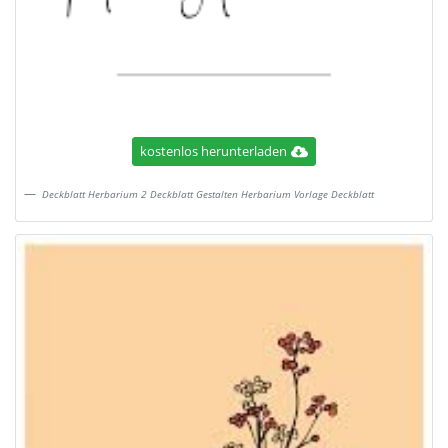
kostenlos herunterladen
Deckblatt Herbarium 2 Deckblatt Gestalten Herbarium Vorlage Deckblatt