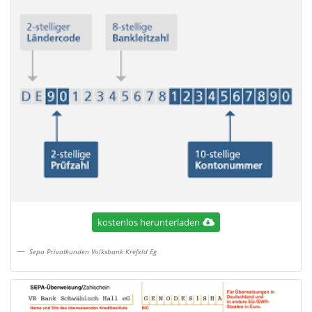
kostenlos herunterladen
Sepa Privatkunden Volksbank Krefeld Eg