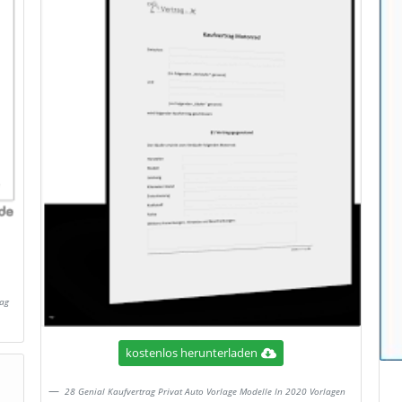
rag
kostenlos herunterladen
28 Genial Kaufvertrag Privat Auto Vorlage Modelle In 2020 Vorlagen