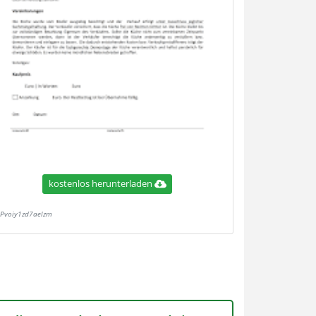
kostenlos herunterladen
Pvoiy1zd7aelzm