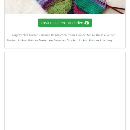
kostenlos herunterladen
Hagelzucker Muster 3 Reihen Re Maschen Dann 1 Reihe 1re 1li Diese 4 Reihen
Fortlau Socken Stricken Muster Kindersocken Stricken Socken Stricken Anleitung