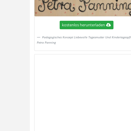
kostenlos herunterladen
Padagogisches Konzept Liebevolle Tagesmutter Und Kindertagespfl
Petra Panning