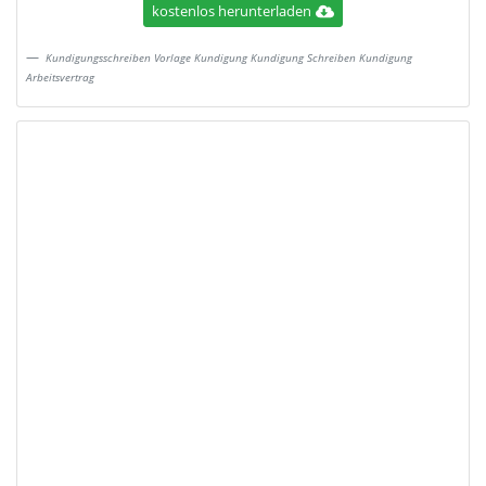
kostenlos herunterladen
Kundigungsschreiben Vorlage Kundigung Kundigung Schreiben Kundigung
Arbeitsvertrag