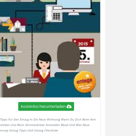
kostenlos herunterladen
Tipps Fur Den Einzug In Die Neue Wohnung Wann Du Dich Beim Amt
elden Und Beim Stromanbieter Anmelden Musst Und Was Neue
nung Umzug Tipps Und Umzug Checkliste