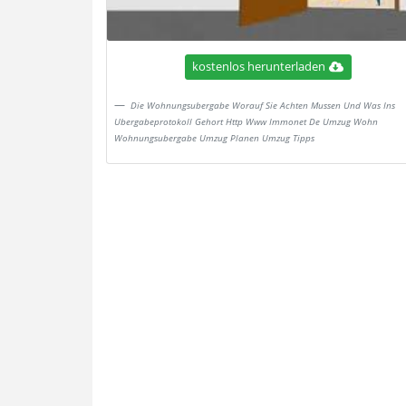
kostenlos herunterladen
Die Wohnungsubergabe Worauf Sie Achten Mussen Und Was Ins
Ubergabeprotokoll Gehort Http Www Immonet De Umzug Wohn
Wohnungsubergabe Umzug Planen Umzug Tipps