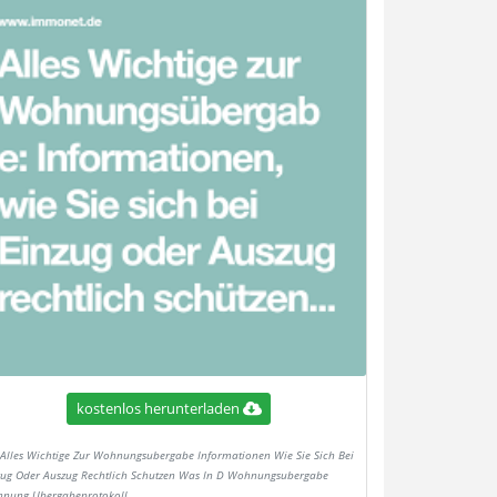
kostenlos herunterladen
Alles Wichtige Zur Wohnungsubergabe Informationen Wie Sie Sich Bei
zug Oder Auszug Rechtlich Schutzen Was In D Wohnungsubergabe
nung Ubergabeprotokoll