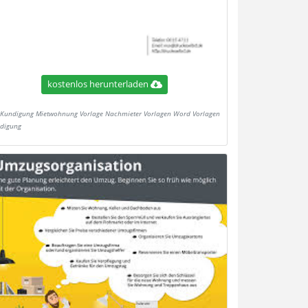
kostenlos herunterladen
Kundigung Mietwohnung Vorlage Nachmieter Vorlagen Word Vorlagen
digung