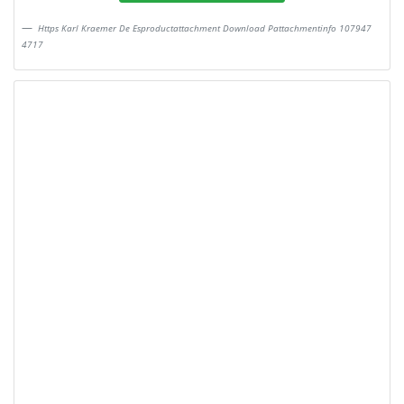
Https Karl Kraemer De Esproductattachment Download Pattachmentinfo 107947
4717