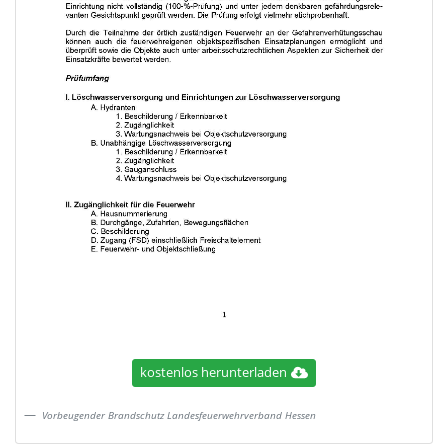
kostenlos herunterladen
Vorbeugender Brandschutz Landesfeuerwehrverband Hessen