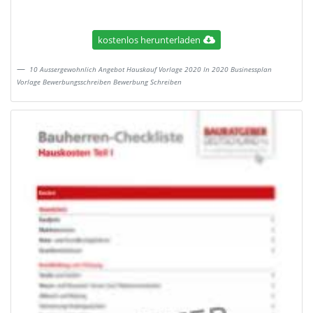
kostenlos herunterladen
10 Aussergewohnlich Angebot Hauskauf Vorlage 2020 In 2020 Businessplan
Vorlage Bewerbungsschreiben Bewerbung Schreiben