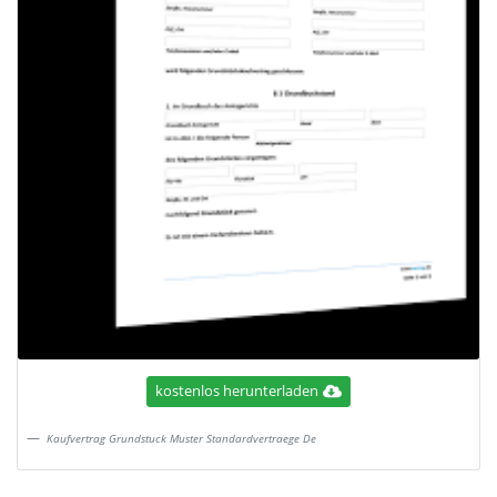
kostenlos herunterladen
Kaufvertrag Grundstuck Muster Standardvertraege De