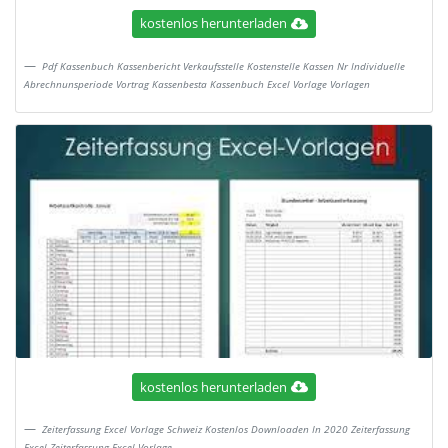
kostenlos herunterladen
Pdf Kassenbuch Kassenbericht Verkaufsstelle Kostenstelle Kassen Nr Individuelle
Abrechnunsperiode Vortrag Kassenbesta Kassenbuch Excel Vorlage Vorlagen
kostenlos herunterladen
Zeiterfassung Excel Vorlage Schweiz Kostenlos Downloaden In 2020 Zeiterfassung
Excel Zeiterfassung Excel Vorlage