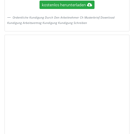
kostenlos herunterladen
Ordentliche Kundigung Durch Den Arbeitnehmer Ch Musterbrief Download
Kundigung Arbeitsvertrag Kundigung Kundigung Schreiben