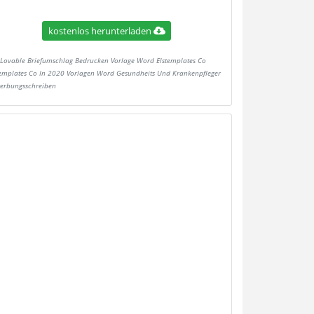
kostenlos herunterladen
Lovable Briefumschlag Bedrucken Vorlage Word Elstemplates Co
templates Co In 2020 Vorlagen Word Gesundheits Und Krankenpfleger
erbungsschreiben