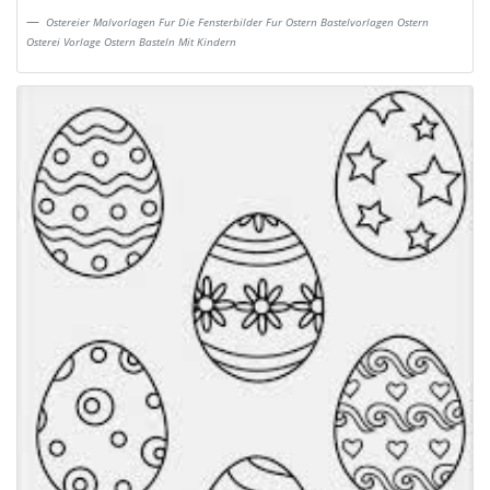
Ostereier Malvorlagen Fur Die Fensterbilder Fur Ostern Bastelvorlagen Ostern
Osterei Vorlage Ostern Basteln Mit Kindern