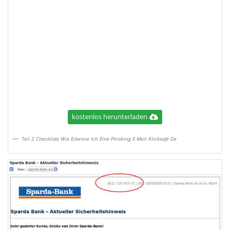
kostenlos herunterladen
Teil 2 Checkliste Wie Erkenne Ich Eine Phishing E Mail Klicksafe De