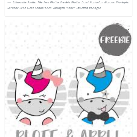
Silhouette Plotter File Free Plotter Freebie Plotter Datei Kostenlos Wordart Wortspiel
Spruche Lebe Liebe Schablonen Vorlagen Plotten Etiketten Vorlagen