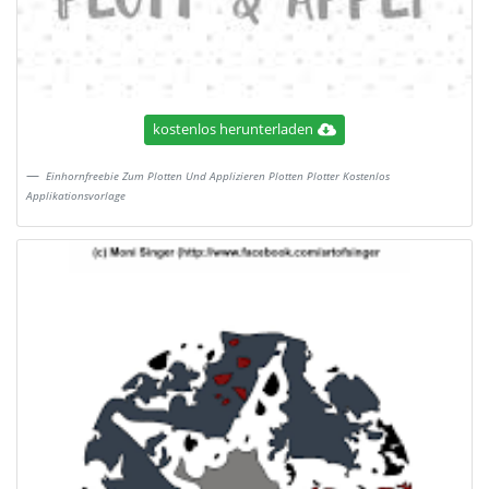
kostenlos herunterladen
Einhornfreebie Zum Plotten Und Applizieren Plotten Plotter Kostenlos
Applikationsvorlage