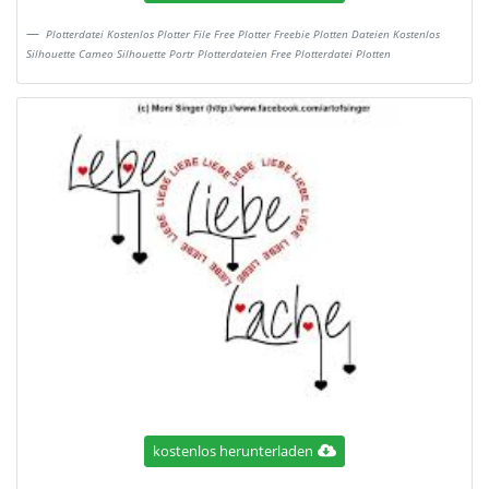
Plotterdatei Kostenlos Plotter File Free Plotter Freebie Plotten Dateien Kostenlos
Silhouette Cameo Silhouette Portr Plotterdateien Free Plotterdatei Plotten
kostenlos herunterladen