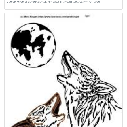
Cameo Freebies Scherenschnitt Vorlagen Scherenschnitt Ostern Vorlagen