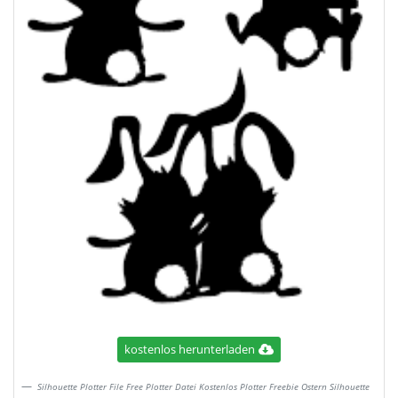
kostenlos herunterladen
Silhouette Plotter File Free Plotter Datei Kostenlos Plotter Freebie Ostern Silhouette