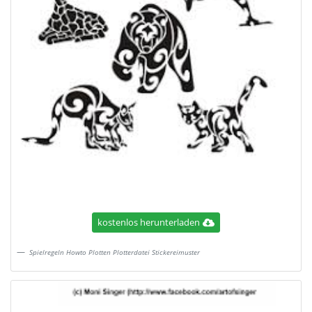
kostenlos herunterladen
Spielregeln Howto Plotten Plotterdatei Stickereimuster