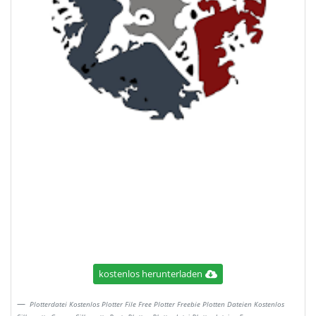
kostenlos herunterladen
Plotterdatei Kostenlos Plotter File Free Plotter Freebie Plotten Dateien Kostenlos