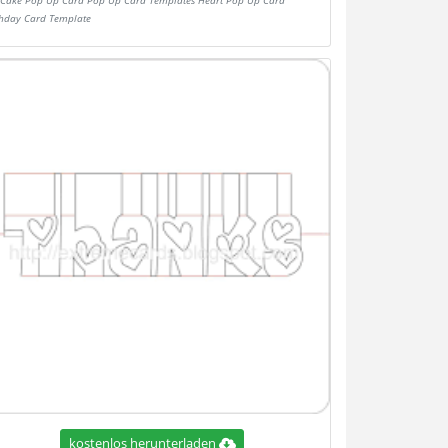
Cake Pop Up Card Pop Up Card Templates Heart Pop Up Card
thday Card Template
kostenlos herunterladen