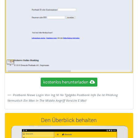
kostenlos herunterladen
Postbank Niewe Login Von Ing Nl Nv Tgdgkbs Postbank Info De Ist Phishing
Vermutlich Ein Man In The Middle Angriff Vorsicht E Mail