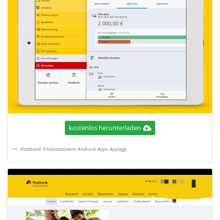
kostenlos herunterladen
Postbank Finanzassistent Android Apps Appagg