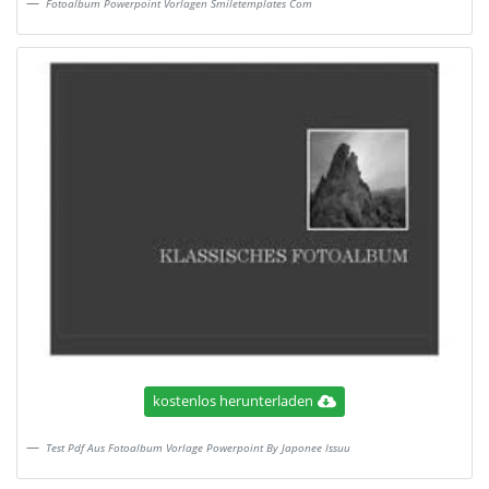
Fotoalbum Powerpoint Vorlagen Smiletemplates Com
kostenlos herunterladen
Test Pdf Aus Fotoalbum Vorlage Powerpoint By Japonee Issuu