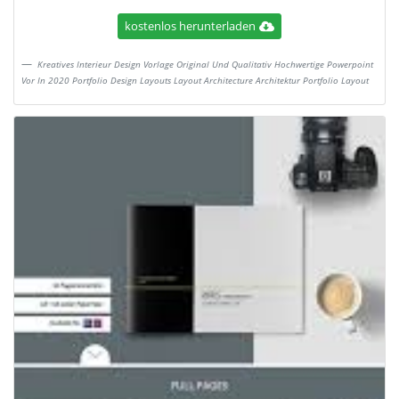
kostenlos herunterladen
Kreatives Interieur Design Vorlage Original Und Qualitativ Hochwertige Powerpoint
Vor In 2020 Portfolio Design Layouts Layout Architecture Architektur Portfolio Layout