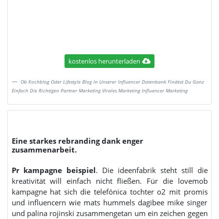
kostenlos herunterladen
Ob Kochblog Oder Lifestyle Blog In Unserer Influencer Datenbank Findest Du Ganz
Einfach Die Richtigen Partner Marketing Virales Marketing Influencer Marketing
Eine starkes rebranding dank enger
zusammenarbeit.
Pr kampagne beispiel
. Die ideenfabrik steht still die
kreativität will einfach nicht fließen. Für die lovemob
kampagne hat sich die telefónica tochter o2 mit promis
und influencern wie mats hummels dagibee mike singer
und palina rojinski zusammengetan um ein zeichen gegen