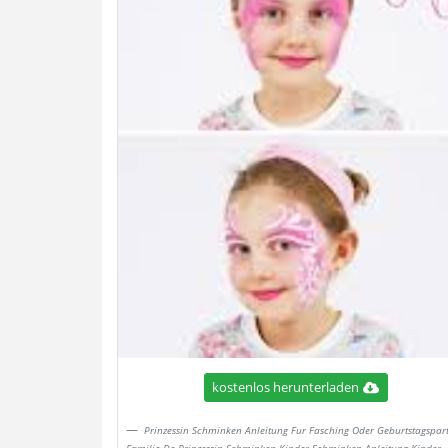
kostenlos herunterladen
Prinzessin Schminken Anleitung Fur Fasching Oder Geburtstagspar