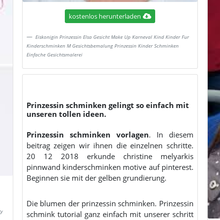
kostenlos herunterladen
Eiskonigin Prinzessin Elsa Gesicht Make Up Karneval Kind Kinder Fur
Kinderschminken M Gesichtsbemalung Prinzessin Kinder Schminken
Einfache Gesichtsmalerei
Prinzessin schminken gelingt so einfach mit
unseren tollen ideen.
Prinzessin schminken vorlagen
. In diesem
beitrag zeigen wir ihnen die einzelnen schritte.
20 12 2018 erkunde christine melyarkis
pinnwand kinderschminken motive auf pinterest.
Beginnen sie mit der gelben grundierung.
Die blumen der prinzessin schminken. Prinzessin
ty
schmink tutorial ganz einfach mit unserer schritt