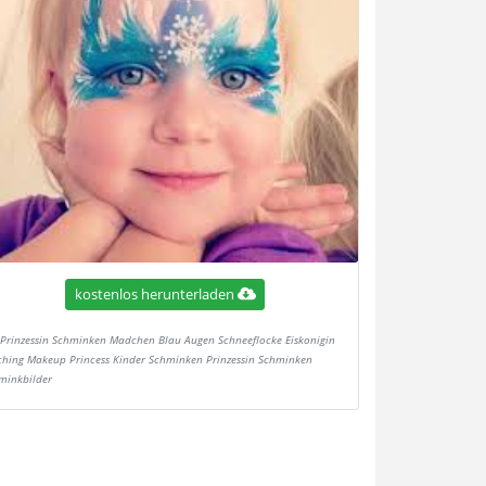
kostenlos herunterladen
Prinzessin Schminken Madchen Blau Augen Schneeflocke Eiskonigin
ching Makeup Princess Kinder Schminken Prinzessin Schminken
minkbilder