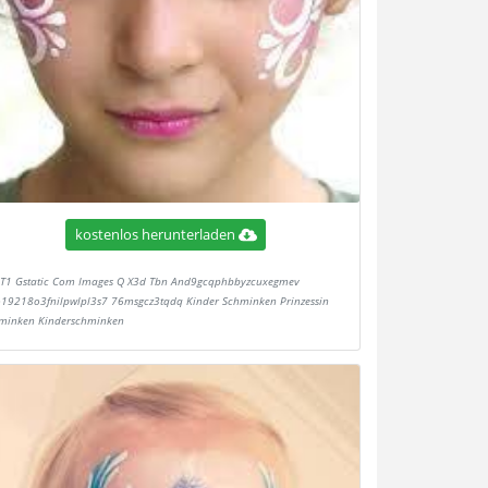
kostenlos herunterladen
T1 Gstatic Com Images Q X3d Tbn And9gcqphbbyzcuxegmev
19218o3fnilpwlpl3s7 76msgcz3tqdq Kinder Schminken Prinzessin
minken Kinderschminken