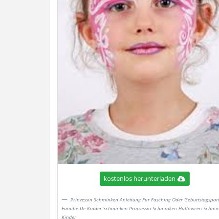
kostenlos herunterladen
Prinzessin Schminken Anleitung Fur Fasching Oder Geburtstagspar
Familie De Kinder Schminken Prinzessin Schminken Halloween Schmi
Kinder