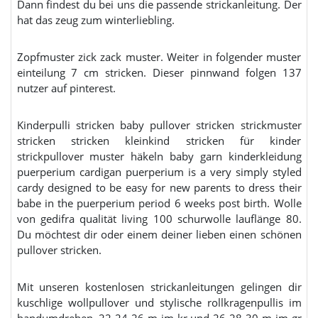
Dann findest du bei uns die passende strickanleitung. Der
hat das zeug zum winterliebling.
Zopfmuster zick zack muster. Weiter in folgender muster
einteilung 7 cm stricken. Dieser pinnwand folgen 137
nutzer auf pinterest.
Kinderpulli stricken baby pullover stricken strickmuster
stricken stricken kleinkind stricken für kinder
strickpullover muster häkeln baby garn kinderkleidung
puerperium cardigan puerperium is a very simply styled
cardy designed to be easy for new parents to dress their
babe in the puerperium period 6 weeks post birth. Wolle
von gedifra qualität living 100 schurwolle lauflänge 80.
Du möchtest dir oder einem deiner lieben einen schönen
pullover stricken.
Mit unseren kostenlosen strickanleitungen gelingen dir
kuschlige wollpullover und stylische rollkragenpullis im
handumdrehen. 22 24 26 m im kr und 26 28 30 m im gr