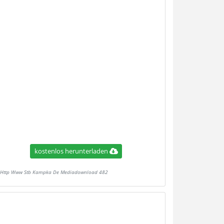
kostenlos herunterladen
Http Www Stb Kampka De Mediadownload 482