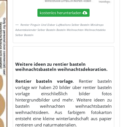
kostenlos herunterladen
Rentier Pinguin Und Eisbar Luftballons Selber Basteln Minidrops
Adventskalender Selber Basteln Basteln Weihnachten Weihnachtsdeko
Selber Basteln
Weitere ideen zu rentier basteln
weihnachtsbasteln weihnachtsdekoration.
Rentier basteln vorlage
. Rentier basteln
vorlage wir haben 20 bilder über rentier basteln
vorlage einschließlich bilder fotos
hintergrundbilder und mehr. Weitere ideen zu
basteln weihnachten weihnachtsbasteln
weihnachtsideen. Aus farbigem fotokarton
entsteht eine kleine winterlandschaft aus papier
rentieren und naturmaterialien.