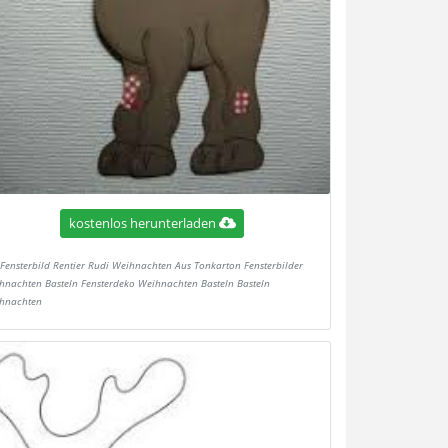
kostenlos herunterladen
Fensterbild Rentier Rudi Weihnachten Aus Tonkarton Fensterbilder
hnachten Basteln Fensterdeko Weihnachten Basteln Basteln
hnachten