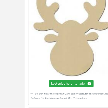
kostenlos herunterladen
Ein Elch Oder Hirschgeweih Zum Selber Gestalten Weihnachten Bas
Vorlagen Filz Christbaumschmuck Diy Weihnachten