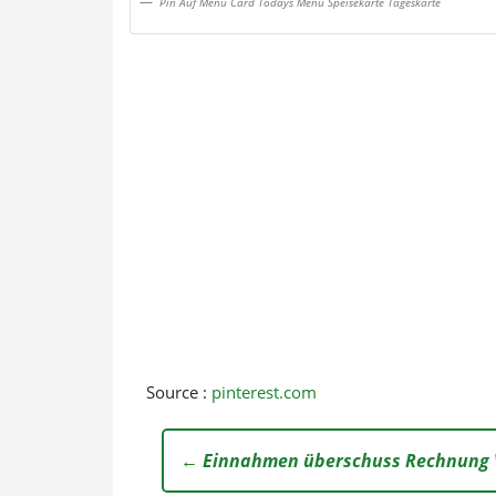
Pin Auf Menu Card Todays Menu Speisekarte Tageskarte
Source :
pinterest.com
← Einnahmen überschuss Rechnung 