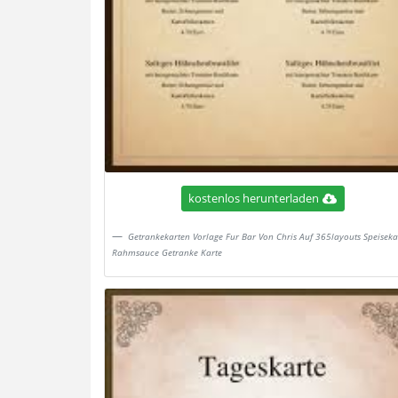
kostenlos herunterladen
Getrankekarten Vorlage Fur Bar Von Chris Auf 365layouts Speiseka
Rahmsauce Getranke Karte