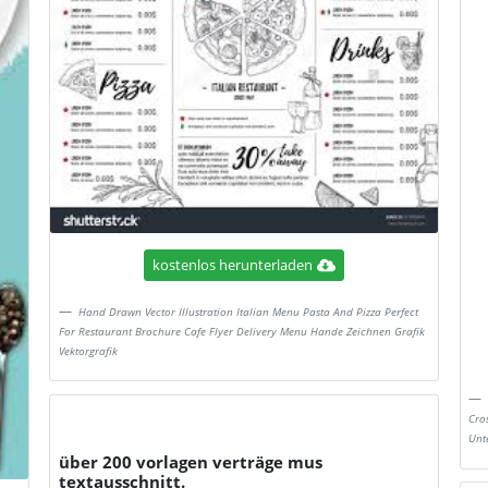
kostenlos herunterladen
Hand Drawn Vector Illustration Italian Menu Pasta And Pizza Perfect
For Restaurant Brochure Cafe Flyer Delivery Menu Hande Zeichnen Grafik
Vektorgrafik
Cro
Unt
über 200 vorlagen verträge mus
textausschnitt.