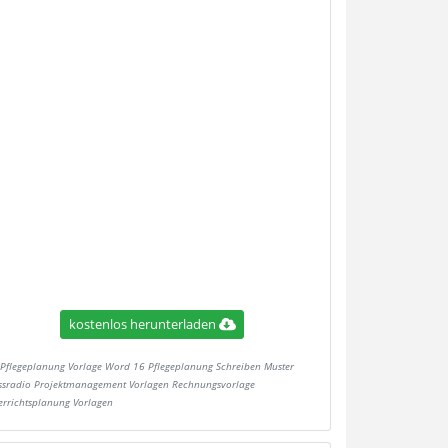
kostenlos herunterladen
Pflegeplanung Vorlage Word 16 Pflegeplanung Schreiben Muster
ssradio Projektmanagement Vorlagen Rechnungsvorlage
errichtsplanung Vorlagen