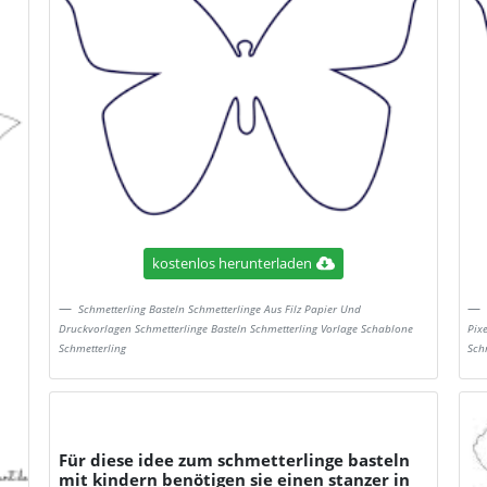
kostenlos herunterladen
Schmetterling Basteln Schmetterlinge Aus Filz Papier Und
Druckvorlagen Schmetterlinge Basteln Schmetterling Vorlage Schablone
Pix
Schmetterling
Sch
Für diese idee zum schmetterlinge basteln
mit kindern benötigen sie einen stanzer in