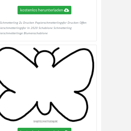
kostenlos herunterladen
Schmetterling Zu Drucken Papierschmetterlingsfor Drucken Offen
ierschmetterlingsfor In 2020 Schablone Schmetterling
ierschmetterlinge Blumenschablone