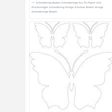
Schmetterling Basteln Schmetterlinge Aus Filz Papier Und
Druckvorlagen Schmetterling Vorlage Schultute Basteln Vorlage
Schmetterlinge Basteln