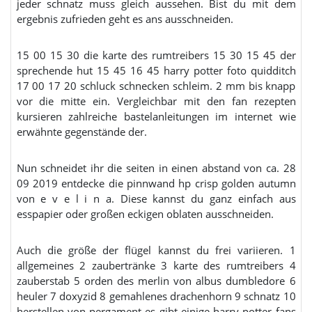
jeder schnatz muss gleich aussehen. Bist du mit dem
ergebnis zufrieden geht es ans ausschneiden.
15 00 15 30 die karte des rumtreibers 15 30 15 45 der
sprechende hut 15 45 16 45 harry potter foto quidditch
17 00 17 20 schluck schnecken schleim. 2 mm bis knapp
vor die mitte ein. Vergleichbar mit den fan rezepten
kursieren zahlreiche bastelanleitungen im internet wie
erwähnte gegenstände der.
Nun schneidet ihr die seiten in einen abstand von ca. 28
09 2019 entdecke die pinnwand hp crisp golden autumn
von e v e l i n a. Diese kannst du ganz einfach aus
esspapier oder großen eckigen oblaten ausschneiden.
Auch die größe der flügel kannst du frei variieren. 1
allgemeines 2 zaubertränke 3 karte des rumtreibers 4
zauberstab 5 orden des merlin von albus dumbledore 6
heuler 7 doxyzid 8 gemahlenes drachenhorn 9 schnatz 10
herstellen von pergament es gibt einige harry potter fans