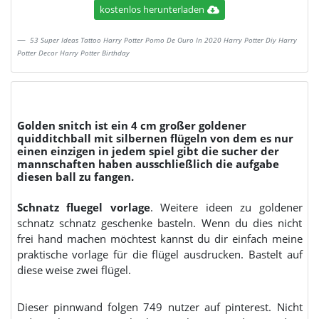
kostenlos herunterladen
53 Super Ideas Tattoo Harry Potter Pomo De Ouro In 2020 Harry Potter Diy Harry
Potter Decor Harry Potter Birthday
Golden snitch ist ein 4 cm großer goldener
quidditchball mit silbernen flügeln von dem es nur
einen einzigen in jedem spiel gibt die sucher der
mannschaften haben ausschließlich die aufgabe
diesen ball zu fangen.
Schnatz fluegel vorlage
. Weitere ideen zu goldener
schnatz schnatz geschenke basteln. Wenn du dies nicht
frei hand machen möchtest kannst du dir einfach meine
praktische vorlage für die flügel ausdrucken. Bastelt auf
diese weise zwei flügel.
Dieser pinnwand folgen 749 nutzer auf pinterest. Nicht