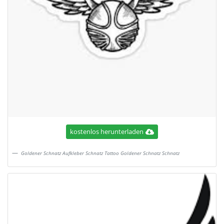
kostenlos herunterladen
Goldener Schnatz Aufkleber Schnatz Tattoo Goldener Schnatz Schnatz