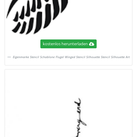
kostenlos herunterladen
Eigenmarke Stencil Schablone Flugel Winged Stencil Silhouette Stencil Silhouette Art