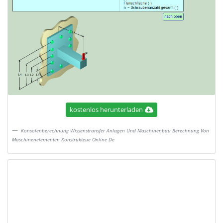
kostenlos herunterladen
Konsolenberechnung Wissenstransfer Anlagen Und Maschinenbau Berechnung Von
Maschinenelementen Konstrukteue Online De