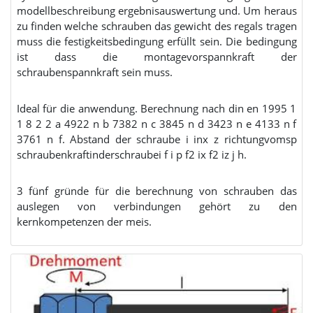
modellbeschreibung ergebnisauswertung und. Um heraus
zu finden welche schrauben das gewicht des regals tragen
muss die festigkeitsbedingung erfüllt sein. Die bedingung
ist dass die montagevorspannkraft der
schraubenspannkraft sein muss.
Ideal für die anwendung. Berechnung nach din en 1995 1
1 8 2 2 a 4922 n b 7382 n c 3845 n d 3423 n e 4133 n f
3761 n f. Abstand der schraube i inx z richtungvomsp
schraubenkraftinderschraubei f i p f2 ix f2 iz j h.
3 fünf gründe für die berechnung von schrauben das
auslegen von verbindungen gehört zu den
kernkompetenzen der meis.