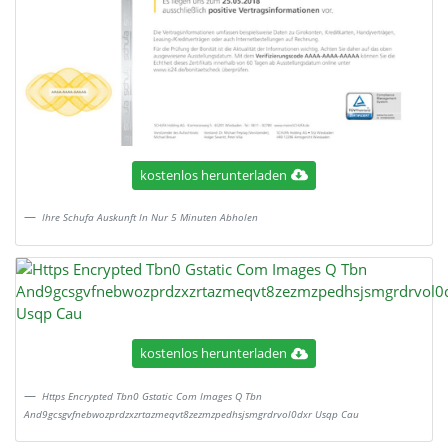
kostenlos herunterladen
Ihre Schufa Auskunft In Nur 5 Minuten Abholen
kostenlos herunterladen
Https Encrypted Tbn0 Gstatic Com Images Q Tbn
And9gcsgvfnebwozprdzxzrtazmeqvt8zezmzpedhsjsmgrdrvol0dxr Usqp Cau