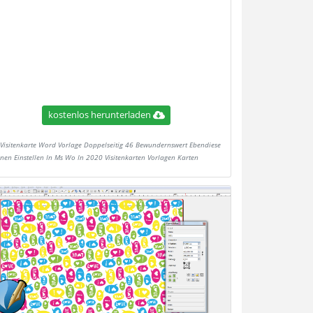
kostenlos herunterladen
Visitenkarte Word Vorlage Doppelseitig 46 Bewundernswert Ebendiese
nen Einstellen In Ms Wo In 2020 Visitenkarten Vorlagen Karten