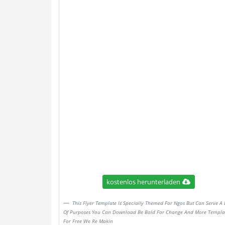
kostenlos herunterladen
This Flyer Template Is Specially Themed For Ngos But Can Serve A 
Of Purposes You Can Download Be Bold For Change And More Templa
For Free We Re Makin