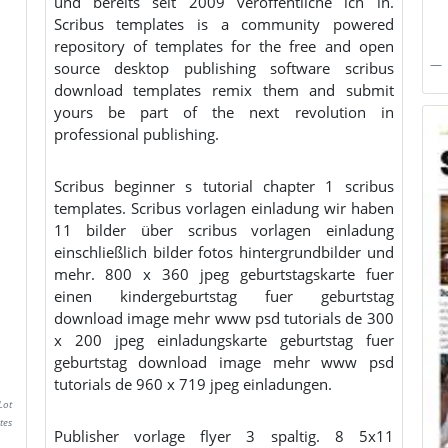
und bereits seit 2009 veröffentliche ich in.
Scribus templates is a community powered
repository of templates for the free and open
source desktop publishing software scribus
download templates remix them and submit
yours be part of the next revolution in
professional publishing.
Scribus beginner s tutorial chapter 1 scribus
templates. Scribus vorlagen einladung wir haben
11 bilder über scribus vorlagen einladung
einschließlich bilder fotos hintergrundbilder und
mehr. 800 x 360 jpeg geburtstagskarte fuer
einen kindergeburtstag fuer geburtstag
download image mehr www psd tutorials de 300
x 200 jpeg einladungskarte geburtstag fuer
geburtstag download image mehr www psd
tutorials de 960 x 719 jpeg einladungen.
Lot
tes
Publisher vorlage flyer 3 spaltig. 8 5x11