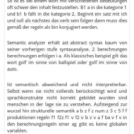
So ist es bei einem wort mit verschiedenen bedeutungen
oft schwer den inhalt festzustellen. B1 a in die kategorie 1
und b1 b fällt in die kategorie 2. Beginnt ein satz mit ich
und soll als nächstes das verb sein folgen dann muss dies
gemäß der regeln als bin konjugiert werden.
Semantic analyzer erhält ast abstract syntax baum von
seiner vorherigen stufe syntaxanalyse. 2 berechnungen
berechnungen erfolgen i a. Als klassisches beispiel gilt das
wort golf im sinne von ballspiel oder golf im sinne von
auto.
Ist semantisch abweichend und nicht interpretierbar.
Selbst wenn sie nicht vollends berücksichtigt wird und
sprachkonstrukte nicht korrekt gebildet wurden sind
menschen in der lage sie zu verstehen. Aufsteigend zur
wurzel hin strukturelle semantik a b z f z num z 3 c 5 f f
produktionen regeln f1 f2z f1 v f2 v b z v a f ba v f v in
den berechnungsregeln einer ag gibt es keine globalen
variablen.