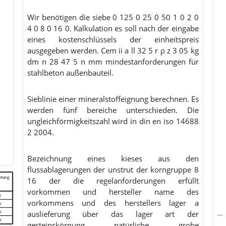
Wir benötigen die siebe 0 125 0 25 0 50 1 0 2 0
4 0 8 0 16 0. Kalkulation es soll nach der eingabe
eines kostenschlüssels der einheitspreis
ausgegeben werden. Cem ii a ll 32 5 r ρ z 3 05 kg
dm n 28 47 5 n mm mindestanforderungen für
stahlbeton außenbauteil.
Sieblinie einer mineralstoffeignung berechnen. Es
werden fünf bereiche unterschieden. Die
ungleichförmigkeitszahl wird in din en iso 14688
2 2004.
Bezeichnung eines kieses aus den
flussablagerungen der unstrut der korngruppe 8
16 der die regelanforderungen erfüllt
vorkommen und hersteller name des
vorkommens und des herstellers lager a
auslieferung über das lager art der
gesteinskörnung natürliche grobe