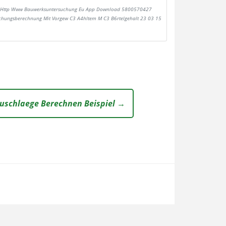
Http Www Bauwerksuntersuchung Eu App Download 5800570427
chungsberechnung Mit Vorgew C3 A4hltem M C3 B6rtelgehalt 23 03 15
uschlaege Berechnen Beispiel →