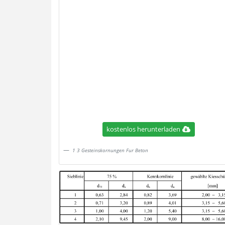
kostenlos herunterladen
1 3 Gesteinskornungen Fur Beton