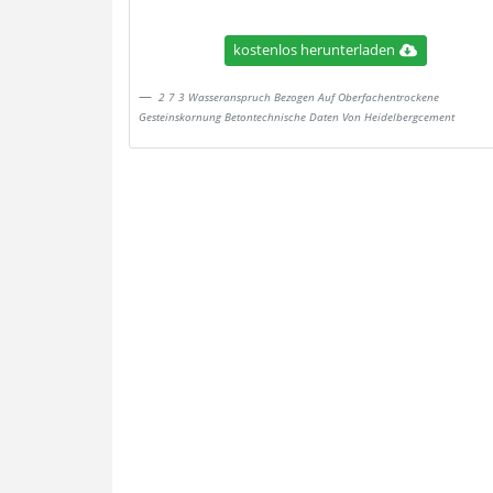
kostenlos herunterladen
2 7 3 Wasseranspruch Bezogen Auf Oberfachentrockene
Gesteinskornung Betontechnische Daten Von Heidelbergcement