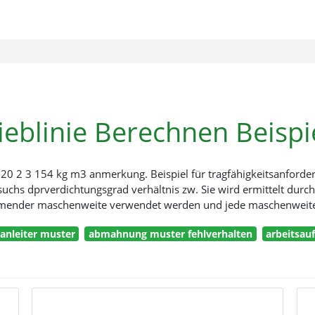
ieblinie Berechnen Beispi
20 2 3 154 kg m3 anmerkung. Beispiel für tragfähigkeitsanforde
uchs dprverdichtungsgrad verhältnis zw. Sie wird ermittelt durch
hmender maschenweite verwendet werden und jede maschenweite 
sanleiter muster
abmahnung muster fehlverhalten
arbeitsau