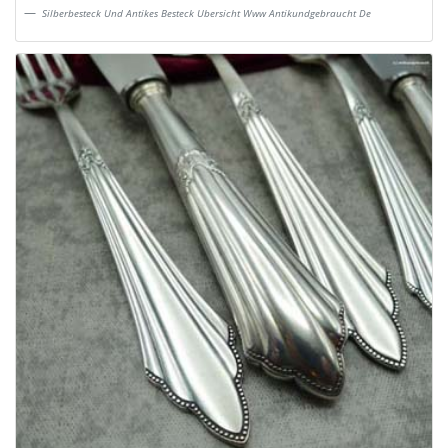
Silberbesteck Und Antikes Besteck Ubersicht Www Antikundgebraucht De