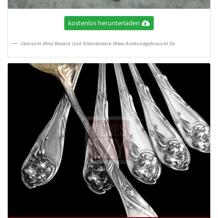
kostenlos herunterladen
Ubersicht Wmf Besteck Und Silberbesteck Www Antikundgebraucht De