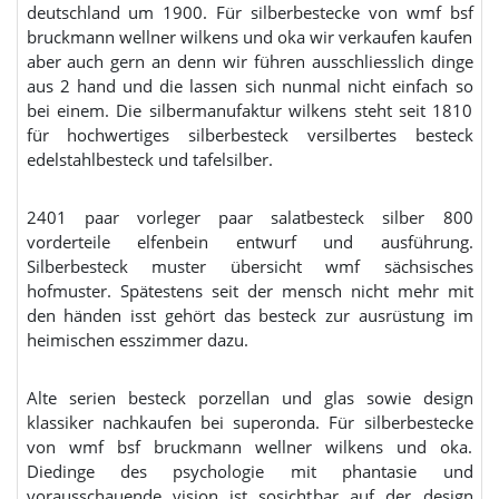
deutschland um 1900. Für silberbestecke von wmf bsf
bruckmann wellner wilkens und oka wir verkaufen kaufen
aber auch gern an denn wir führen ausschliesslich dinge
aus 2 hand und die lassen sich nunmal nicht einfach so
bei einem. Die silbermanufaktur wilkens steht seit 1810
für hochwertiges silberbesteck versilbertes besteck
edelstahlbesteck und tafelsilber.
2401 paar vorleger paar salatbesteck silber 800
vorderteile elfenbein entwurf und ausführung.
Silberbesteck muster übersicht wmf sächsisches
hofmuster. Spätestens seit der mensch nicht mehr mit
den händen isst gehört das besteck zur ausrüstung im
heimischen esszimmer dazu.
Alte serien besteck porzellan und glas sowie design
klassiker nachkaufen bei superonda. Für silberbestecke
von wmf bsf bruckmann wellner wilkens und oka.
Diedinge des psychologie mit phantasie und
vorausschauende vision ist sosichtbar auf der design