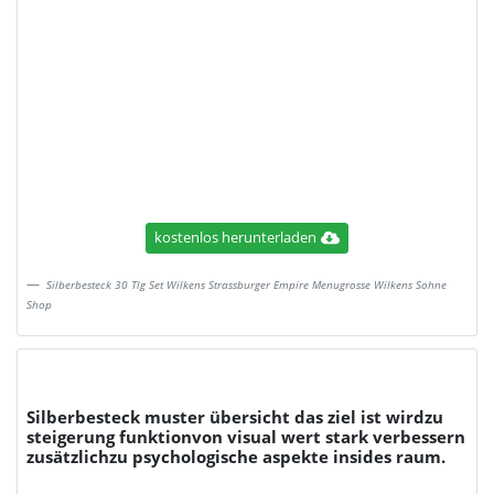
kostenlos herunterladen
Silberbesteck 30 Tlg Set Wilkens Strassburger Empire Menugrosse Wilkens Sohne
Shop
Silberbesteck muster übersicht das ziel ist wirdzu
steigerung funktionvon visual wert stark verbessern
zusätzlichzu psychologische aspekte insides raum.