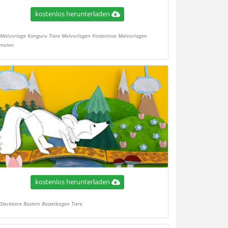
kostenlos herunterladen
Malvorlage Kanguru Tiere Malvorlagen Kostenlose Malvorlagen
malen
kostenlos herunterladen
Stecktiere Basteln Bastelbogen Tiere