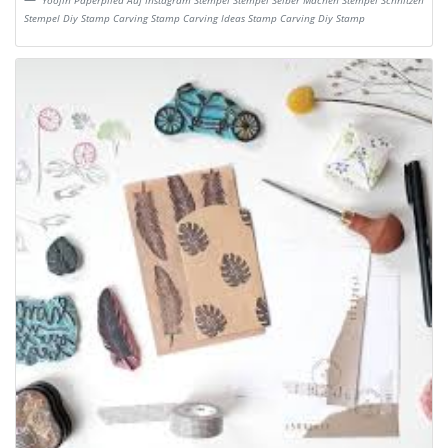
Yoojin Paperpilea Auf Instagram Stempel Stempel Selber Machen Stempel Schnitzen
Stempel Diy Stamp Carving Stamp Carving Ideas Stamp Carving Diy Stamp