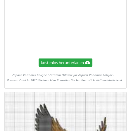
kostenlos herunterladen
Zapach Poziomek Kolejne I Zarazem Ostatnie Juz Zapach Poziomek Kolejne I
Zarazem Ostat In 2020 Weihnachten Kreuzstich Sticken Kreuzstich Weihnachtsstickerei